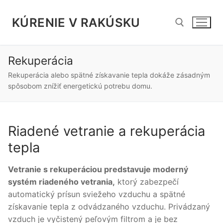
Preskočiť
na
KÚRENIE V RAKÚSKU
obsah
Rekuperácia
Hľadať:
Rekuperácia alebo spätné získavanie tepla dokáže zásadným
spôsobom znížiť energetickú potrebu domu.
Riadené vetranie a rekuperácia
tepla
Vetranie s rekuperáciou predstavuje moderný
systém riadeného vetrania,
ktorý zabezpečí
automatický prísun sviežeho vzduchu a spätné
získavanie tepla z odvádzaného vzduchu. Privádzaný
vzduch je vyčistený peľovým filtrom a je bez