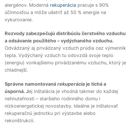
alergénov. Moderná
rekuperácia
pracuje s 90%
účinnosťou a môže ušetriť až 50 % energie na
vykurovanie.
Rozvody zabezpečujú distribúciu čerstvého vzduchu
a odsávanie použitého – vydýchaného vzduchu.
Odvádzaný aj privádzaný vzduch prúdia cez výmenník
tepla. Vydýchaný vzduch tu odovzdá svoje teplo
(energiu) vonkajšiemu privádzanému vzduchu, ktorý je
chladnejší.
Správne namontovaná
rekuperácia
je tichá a
úsporná. J
ej inštalácia je vhodná takmer do každej
nehnuteľnosti – staršieho rodinného domu i
nízkoenergetickej novostavby. Ideálne je inštalovať
rekuperačnú jednotku pri výstavbe alebo
rekonštrukcii.