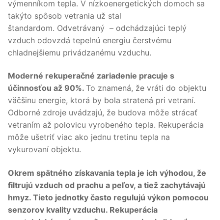
výmenníkom tepla. V nízkoenergetických domoch sa
takýto spôsob vetrania už stal
štandardom. Odvetrávaný – odchádzajúci teplý
vzduch odovzdá tepelnú energiu čerstvému
chladnejšiemu privádzanému vzduchu.
Moderné rekuperačné zariadenie pracuje s
účinnosťou až 90%.
To znamená, že vráti do objektu
väčšinu energie, ktorá by bola stratená pri vetraní.
Odborné zdroje uvádzajú, že budova môže strácať
vetraním až polovicu vyrobeného tepla. Rekuperácia
môže ušetriť viac ako jednu tretinu tepla na
vykurovaní objektu.
Okrem spätného získavania tepla je ich výhodou, že
filtrujú vzduch od prachu a peľov, a tiež zachytávajú
hmyz. Tieto jednotky často regulujú výkon pomocou
senzorov kvality vzduchu. Rekuperácia