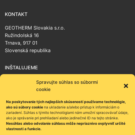
KONTAKT
GEOTHERM Slovakia s.r.o.
Ružindolská 16
Trnava, 917 01
Slovenská republika
INŠTALUJEME
Tepelné čerpadlá
Spravujte súhlas so súbormi
Podlahové vykurovanie
cookie
Vetranie s rekuperáciou
Na poskytovanie tých najlepších skúseností používame technológie,
Stropné chladenie
ako sú súbory cookie
na ukladanie a/alebo prístup k informáciám o
zariadení. Súhlas s týmito technológiami nám umožní spracovávať údaje,
ako je správanie pri prehliadaní alebo jedinečné ID na tejto stránke.
PONÚKAME
Nesúhlas alebo odvolanie súhlasu môže nepriaznivo ovplyvniť určité
vlastnosti a funkcie.
Poradenstvo