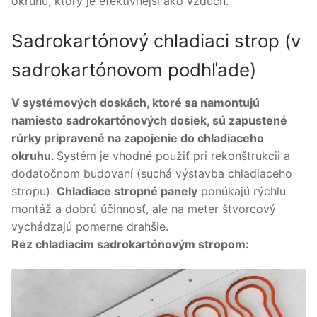
okruhu, ktorý je efektívnejší ako vzduch.
Sadrokartónový chladiaci strop (v
sadrokartónovom podhľade)
V systémových doskách, ktoré sa namontujú
namiesto sadrokartónových dosiek, sú zapustené
rúrky pripravené na zapojenie do chladiaceho
okruhu.
Systém je vhodné použiť pri rekonštrukcii a
dodatočnom budovaní (suchá výstavba chladiaceho
stropu).
Chladiace stropné panely
ponúkajú rýchlu
montáž a dobrú účinnosť, ale na meter štvorcový
vychádzajú pomerne drahšie.
Rez chladiacim sadrokartónovým stropom: