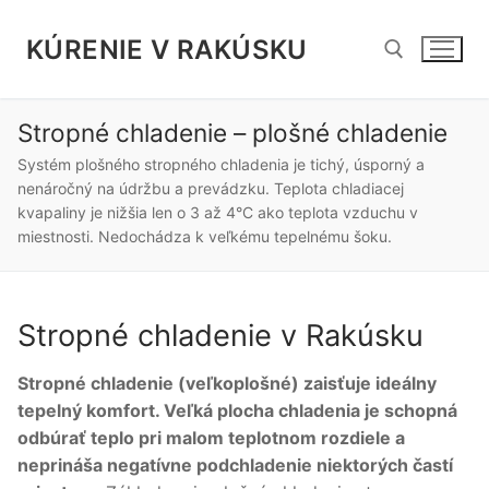
Preskočiť
na
KÚRENIE V RAKÚSKU
obsah
Stropné chladenie – plošné chladenie
Hľadať:
Systém plošného stropného chladenia je tichý, úsporný a
nenáročný na údržbu a prevádzku. Teplota chladiacej
kvapaliny je nižšia len o 3 až 4°C ako teplota vzduchu v
miestnosti. Nedochádza k veľkému tepelnému šoku.
Stropné chladenie v Rakúsku
Stropné chladenie (veľkoplošné) zaisťuje ideálny
tepelný komfort. Veľká plocha chladenia je schopná
odbúrať teplo pri malom teplotnom rozdiele a
neprináša negatívne podchladenie niektorých častí