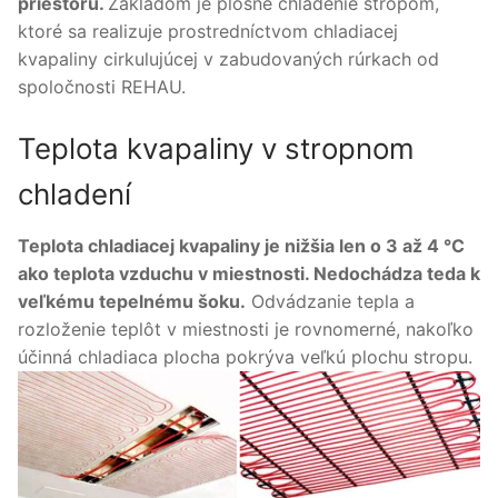
priestoru.
Základom je plošné chladenie stropom,
ktoré sa realizuje prostredníctvom chladiacej
kvapaliny cirkulujúcej v zabudovaných rúrkach od
spoločnosti REHAU.
Teplota kvapaliny v stropnom
chladení
Teplota chladiacej kvapaliny je nižšia len o 3 až 4 °C
ako teplota vzduchu v miestnosti. Nedochádza teda k
veľkému tepelnému šoku.
Odvádzanie tepla a
rozloženie teplôt v miestnosti je rovnomerné, nakoľko
účinná chladiaca plocha pokrýva veľkú plochu stropu.