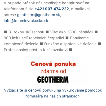
V prípade otázok nás neváhajte kontaktovať na
telefónnom čísle
+421 907 474 222
, e-mailovej
adrese
geotherm@geotherm.sk
,
info@kurenievrakusku.sk.
■ 31 rokov skúseností ■ Viac ako 3800 inštalácií ■
900 inštalácií tepelných čerpadiel ■ Ponúkame
komplexné riešenia ■ Funkčné a spoľahlivé riešenia
■
Profesionálny
prístup k zákazníkovi
■
Vyžiadajte si cenovú ponuku na vykurovanie pomocou
formulára na našich stránkach.