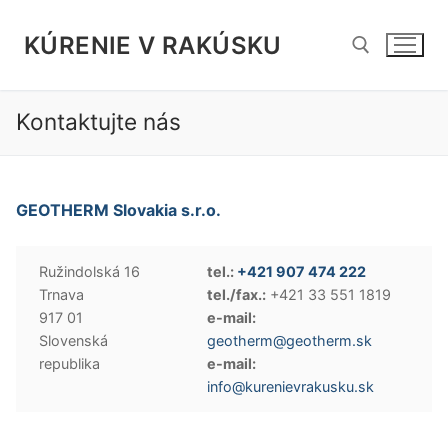
Preskočiť
na
KÚRENIE V RAKÚSKU
obsah
Kontaktujte nás
Hľadať:
GEOTHERM Slovakia s.r.o.
Ružindolská 16
tel.:
+421 907 474 222
Trnava
tel./fax.:
+421 33 551 1819
917 01
e-mail:
Slovenská
geotherm@geotherm.sk
republika
e-mail:
info@kurenievrakusku.sk