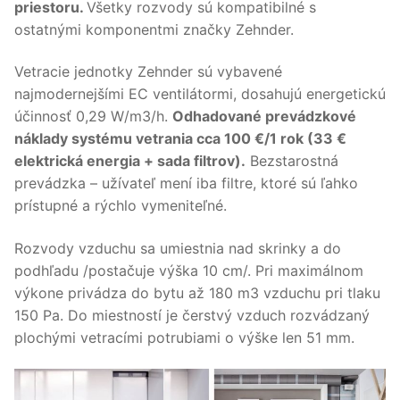
priestoru.
Všetky rozvody sú kompatibilné s
ostatnými komponentmi značky Zehnder.
Vetracie jednotky Zehnder sú vybavené
najmodernejšími EC ventilátormi, dosahujú energetickú
účinnosť 0,29 W/m3/h.
Odhadované prevádzkové
náklady systému vetrania cca 100 €/1 rok (33 €
elektrická energia + sada filtrov).
Bezstarostná
prevádzka – užívateľ mení iba filtre, ktoré sú ľahko
prístupné a rýchlo vymeniteľné.
Rozvody vzduchu sa umiestnia nad skrinky a do
podhľadu /postačuje výška 10 cm/. Pri maximálnom
výkone privádza do bytu až 180 m3 vzduchu pri tlaku
150 Pa. Do miestností je čerstvý vzduch rozvádzaný
plochými vetracími potrubiami o výške len 51 mm.