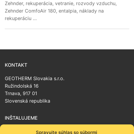
Zehnder, rekuperácia, vetranie, rozvody vzduchu,
Zehnder ComfoAir 180, entalpia, náklady na
rekuperáciu …
KONTAKT
GEOTHERM Slovakia s.r.o.
Ružindolská 16
Trnava, 917 01
Slovenská republika
INŠTALUJEME
Tepelné čerpadlá
Spravujte súhlas so súbormi