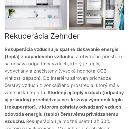
Rekuperácia Zehnder
Rekuperácia vzduchu je spätné získavanie energie
(tepla) z odpadového vzduchu.
Z obytného priestoru
sa odsáva odpadový vzduch, ktorý je teplý,
vydýchaný a znečistený (vysoká hodnota CO2,
vlhkosť, zápach). Do interiéru zároveň prichádza
čerstvý vzduch z vonkajšieho prostredia, ktorý má v
zime nízku teplotu.
Studený aj teplý vzduch (odpadný
aj prívodný) prechádzajú cez krížový výmenník tepla
(rekuperátor), v ktorom zohriaty odvádzaný vzduch
odovzdá energiu (teplo) čerstvému privádzanému
vzduchu.
Rekuperáciou je možné ušetriť až 50%
energie na vykurovanie. Vzduch sa v centrálnom