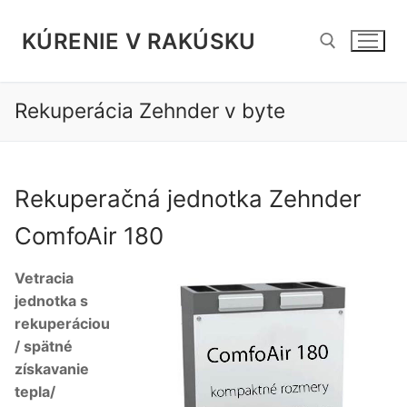
Preskočiť
na
KÚRENIE V RAKÚSKU
obsah
Rekuperácia Zehnder v byte
Hľadať:
Rekuperačná jednotka Zehnder
ComfoAir 180
Vetracia
jednotka s
rekuperáciou
/ spätné
získavanie
tepla/