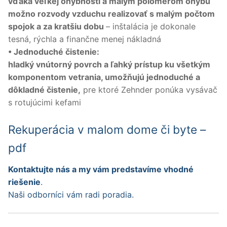
vďaka veľkej ohybnosti a malým polomerom ohybu
možno rozvody vzduchu realizovať s malým počtom
spojok a za kratšiu dobu
– inštalácia je dokonale
tesná, rýchla a finančne menej nákladná
• Jednoduché čistenie:
hladký vnútorný povrch a ľahký prístup ku všetkým
komponentom vetrania, umožňujú jednoduché a
dôkladné čistenie,
pre ktoré Zehnder ponúka vysávač
s rotujúcimi kefami
Rekuperácia v malom dome či byte –
pdf
Kontaktujte nás a my vám predstavíme vhodné
riešenie
.
Naši odborníci vám radi poradia.