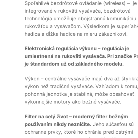
Spoľahlivé bezdrôtové ovládanie (wireless) – je
integrované v rukoväti vysávača, bezdrôtová
technológia umožňuje obojstrannú komunikáciu
rukoväťou a vysávačom. Výsledkom je superľah
hadica a dĺžka hadice na mieru zákazníkovi.
Elektronická regulácia výkonu – regulácia je
umiestnená na rukoväti vysávača. Pri značke P
je štandardom už od základného modelu.
Výkon – centrálne vysávače majú dva až štyrikrá
výkon než tradičné vysávače. Vzhľadom k tomu,
pohonná jednotka je stabilná, môže obsahovať
výkonnejšie motory ako bežné vysávače.
Filter na celý život – moderný filter bežným
používaním nikdy nezničíte.
Jeho súčasťou sú
ochranné prvky, ktoré ho chránia pred ostrými