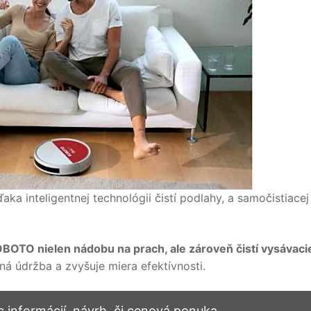
ka inteligentnej technológii čistí podlahy, a samočistiacej
OTO nielen nádobu na prach, ale zároveň čistí vysávaci
á údržba a zvyšuje miera efektívnosti.
c informácií, návrh, či cenová ponuka …