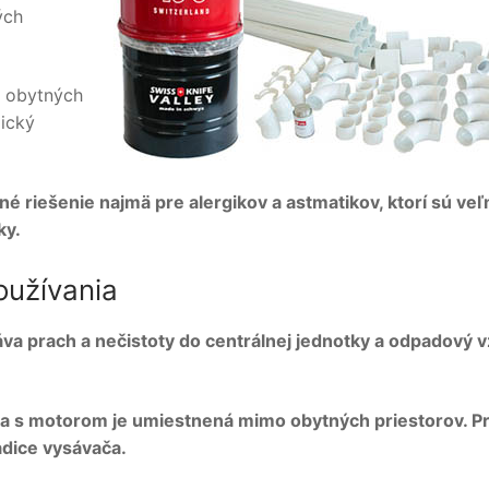
ých
o obytných
ický
 riešenie najmä pre alergikov a astmatikov, ktorí sú veľ
ky.
oužívania
áva prach a nečistoty do centrálnej jednotky a odpadový 
ka s motorom je umiestnená mimo obytných priestorov. Pr
adice vysávača.