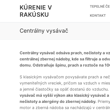
Preskočiť
KÚRENIE V
TEPELNÉ Č
na
RAKÚSKU
obsah
KONTAKT
Centrálny vysávač
Centrálny vysávač odsáva prach, nečistoty a v
centrálnej zbernej nádoby, kde sa filtruje a od
domu. Odstraňuje špinu, prach a roztoče na 10
S klasickým vysávačom povysávate prach a neč
vymeniteľných vreciek, pričom sa vzduch v miest
a jemné čiastočky sa opäť dostanú do vzduchu.
vysávač má vyšší výkon ako klasický vysávač a
nečistoty a alergény do zbernej nádoby.
Priemy
motor a zberná nádoba sa nachádzajú v centrál