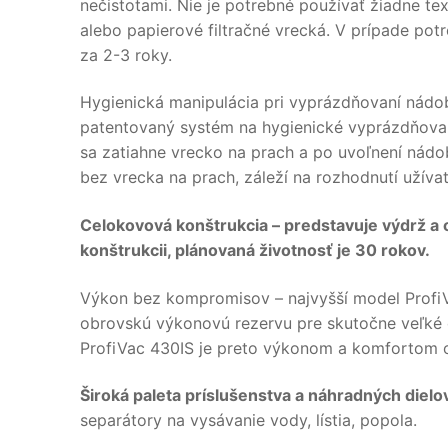
nečistotami. Nie je potrebné používať žiadne text
alebo papierové filtračné vrecká. V prípade p
za 2-3 roky.
Hygienická manipulácia pri vyprázdňovaní nádo
patentovaný systém na hygienické vyprázdňova
sa zatiahne vrecko na prach a po uvoľnení nádo
bez vrecka na prach, záleží na rozhodnutí užívat
Celokovová konštrukcia – predstavuje výdrž a o
konštrukcii, plánovaná životnosť je 30 rokov.
Výkon bez kompromisov – najvyšší model ProfiV
obrovskú výkonovú rezervu pre skutočne veľké
ProfiVac 430IS je preto výkonom a komfortom ov
Široká paleta príslušenstva a náhradných dielo
separátory na vysávanie vody, lístia, popola.