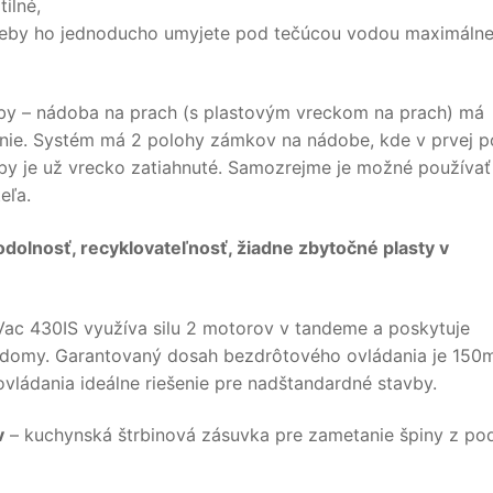
ilné,
otreby ho jednoducho umyjete pod tečúcou vodou maximálne
by – nádoba na prach (s plastovým vreckom na prach) má
nie. Systém má 2 polohy zámkov na nádobe, kde v prvej p
by je už vrecko zatiahnuté. Samozrejme je možné používať
eľa.
dolnosť, recyklovateľnosť, žiadne zbytočné plasty v
ac 430IS využíva silu 2 motorov v tandeme a poskytuje
 domy. Garantovaný dosah bezdrôtového ovládania je 150m
ládania ideálne riešenie pre nadštandardné stavby.
v
– kuchynská štrbinová zásuvka pre zametanie špiny z pod