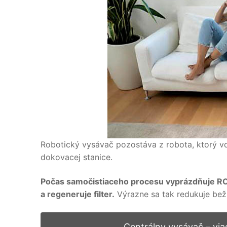
Robotický vysávač pozostáva z robota, ktorý vďa
dokovacej stanice.
Počas samočistiaceho procesu vyprázdňuje ROB
a regeneruje filter.
Výrazne sa tak redukuje bežn
Centrálny vysávač – via