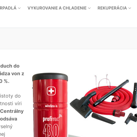
ERPADLÁ
VYKUROVANIE A CHLADENIE
REKUPERÁCIA
zduch do
vádza von z
0 %.
istoty do
nosti víri
Centrálny
 odsáva
selný
nej