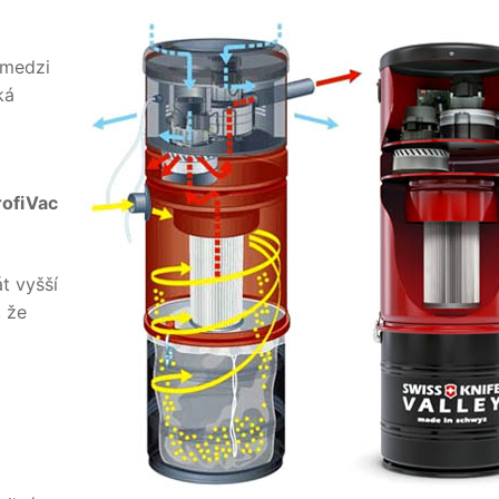
 medzi
ká
rofiVac
t vyšší
 že