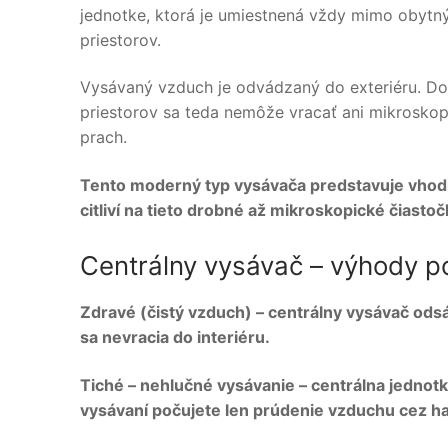
jednotke, ktorá je umiestnená vždy mimo obytn
priestorov.
Vysávaný vzduch je odvádzaný do exteriéru. D
priestorov sa teda nemôže vracať ani mikroskop
prach.
Tento moderný typ vysávača predstavuje vhodné
citliví na tieto drobné až mikroskopické čiastoč
Centrálny vysávač – výhody p
Zdravé (čistý vzduch) – centrálny vysávač ods
sa nevracia do interiéru.
Tiché – nehlučné vysávanie – centrálna jednot
vysávaní počujete len prúdenie vzduchu cez h