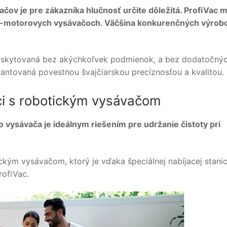
ačov je pre zákazníka hlučnosť určite dôležitá. ProfiVac 
2-motorovych vysávačoch. Väčšina konkurenčných výrob
 poskytovaná bez akýchkoľvek podmienok, a bez dodatočný
antovaná povestnou švajčiarskou precíznosťou a kvalitou.
ci s robotickým vysávačom
 vysávača je ideálnym riešením pre udržanie čistoty pri
ým vysávačom, ktorý je vďaka špeciálnej nabíjacej stanic
ofiVac.