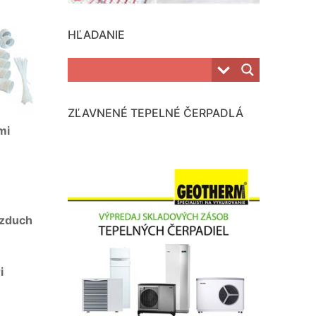
HĽADANIE
ZĽAVNENÉ TEPELNÉ ČERPADLÁ
mi
vzduch
i