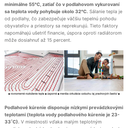
minimálne 55°C, zatiaľ čo v podlahovom vykurovaní
sa teplota vody pohybuje okolo 32°C.
Sálanie tepla je
od podlahy, čo zabezpečuje väčšiu tepelnú pohodu
obyvateľov a priestory sa neprekurujú. Tieto faktory
napomáhajú ušetriť financie, úspora oproti radiátorom
môže dosiahnuť až 15 percent.
Podlahové kúrenie disponuje nízkymi prevádzkovými
teplotami (teplota vody podlahového kúrenie je 23-
33˚C).
V miestnosti vďaka malým teplotným