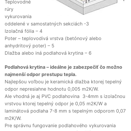
Teplovodné
rúry
vykurovania
oddelené v samostatných sekciách -3
Izolačná fólia – 4
Poter – teplovodivá vrstva (betónový alebo
anhydritový poter) – 5
Dlažba alebo iná podlahová krytina – 6
Podlahová krytina – ideálne je zabezpečiť čo možno
najmenší odpor prestupu tepla.
Najlepšou voľbou je keramická dlažba ktorej tepelný
odpor nepresiahne hodnotu 0,005 m2K/W.
Ale vhodná je aj PVC podlahovina 3-4mm s izolačnou
vrstvou ktorej tepelný odpor je 0,05 m2K/W a
laminátová podlaha 7-8 mm s tepelným odporom 0,07
m2K/W.
Pre správnu fungovanie podlahového vykurovania