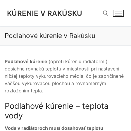
Preskočiť
na
KÚRENIE V RAKÚSKU
obsah
Podlahové kúrenie v Rakúsku
Hľadať:
Podlahové kúrenie
(oproti kúreniu radiátormi)
dosiahne rovnakú teplotu v miestnosti pri nastavení
nižšej teploty vykurovacieho média, čo je zapríčinené
väčšou vykurovacou plochou a rovnomerným
rozložením tepla.
Podlahové kúrenie – teplota
vody
Voda v radiátoroch musí dosahovať teplotu