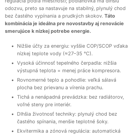
regulácia podľa miestností; podlahovka má dlhšiu
odozvu, preto sa nastavuje na stabilný, plynulý chod
bez častého vypínania a prudkých skokov.
Táto
kombinácia je ideálna pre novostavby aj renovácie
smerujúce k nízkej potrebe energie.
Nižšie účty za energiu: vyššie COP/SCOP vďaka
nízkej teplote vody (≈27–35 °C).
Vysoká účinnosť tepelného čerpadla: nižšia
výstupná teplota = menej práce kompresora.
Rovnomerné teplo a pohodlie: veľká sálavá
plocha bez prievanu a vírenia prachu.
Tichá a nenápadná prevádzka: bez radiátorov,
voľné steny pre interiér.
Dlhšia životnosť techniky: plynulý chod bez
častého spínania, menšie teplotné šoky.
Ekvitermika a zónová regulácia: automatická