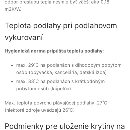
odpor prestupu tepla nesmie byť väčší ako 0,18
m2K/W.
Teplota podlahy pri podlahovom
vykurovaní
Hygienická norma pripúšťa teplotu podlahy:
max. 29˚C na podlahách s dlhodobým pobytom
osôb (obývačka, kancelária, detská izba)
max. 33˚C na podlahách s krátkodobým
pobytom osôb (kúpeľňa)
Max. teplota povrchu plávajúcej podlahy: 27˚C
(niektoré zdroje uvádzajú 26˚C)
Podmienky pre uloženie krytiny na