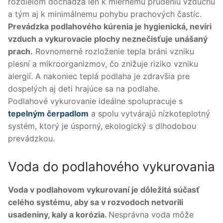
rozdielom dochádza len k miernemu prúdeniu vzduchu
a tým aj k minimálnemu pohybu prachových častíc.
Prevádzka podlahového kúrenia je hygienická, nevíri
vzduch a vykurovacie plochy neznečisťuje unášaný
prach.
Rovnomerné rozloženie tepla bráni vzniku
plesní a mikroorganizmov, čo znižuje riziko vzniku
alergií. A nakoniec teplá podlaha je zdravšia pre
dospelých aj deti hrajúce sa na podlahe.
Podlahové vykurovanie ideálne spolupracuje s
tepelným čerpadlom
a spolu vytvárajú nízkoteplotný
systém, ktorý je úsporný, ekologický s dlhodobou
prevádzkou.
Voda do podlahového vykurovania
Voda v podlahovom vykurovaní je dôležitá súčasť
celého systému, aby sa v rozvodoch netvorili
usadeniny, kaly a korózia.
Nesprávna voda môže