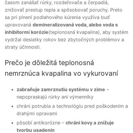
časom zanášať rúrky, rozdeľovače a čerpadlá,
znižovať prestup tepla a spôsobovať poruchy. Preto
sa pri plnení podlahového kúrenia využíva buď
upravovaná
demineralizovaná voda, alebo voda s
inhibítormi korózie
(teplonosná kvapalina), aby systém
vydržal desiatky rokov bez zbytočných problémov a
straty účinnosti.
Prečo je dôležitá teplonosná
nemrznúca kvapalina vo vykurovaní
zabraňuje zamrznutiu systému v zime
–
nepopraskajú rúrky ani výmenníky
chráni potrubia a technológiu pred poškodením a
drahými opravami
pôsobí antikorózne –
chráni kovy a znižuje
tvorbu usadenín