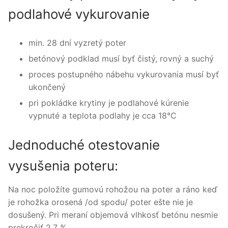
podlahové vykurovanie
min. 28 dní vyzretý poter
betónový podklad musí byť čistý, rovný a suchý
proces postupného nábehu vykurovania musí byť
ukončený
pri pokládke krytiny je podlahové kúrenie
vypnuté a teplota podlahy je cca 18°C
Jednoduché otestovanie
vysušenia poteru:
Na noc položíte gumovú rohožou na poter a ráno keď
je rohožka orosená /od spodu/ poter ešte nie je
dosušený. Pri meraní objemová vlhkosť betónu nesmie
prekročiť 2,7 %.