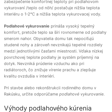
zabezpečenie komfortnej teploty pri podlahovom
vykurovaní /teplo od nôh/ postačuje nižšia teplota
interiéru o 1-2°C a nižšia teplota vykurovacej vody.
Podlahové vykurovanie
prináša vysoký tepelný
komfort, pretože teplo sa šíri rovnomerne od podlahy
smerom nahor. Obyvatelia domu tak nepociťujú
studené nohy a zároveň nevznikajú tepelné rozdiely
medzi jednotlivými časťami miestnosti. Vďaka nízkej
povrchovej teplote podlahy je systém príjemný na
dotyk. Nevzniká prúdenie vzduchu ako pri
radiátoroch, čo znižuje vírenie prachu a zlepšuje
kvalitu ovzdušia v interiéri.
Pri stavbe alebo rekonštrukcii rodinného domu v
Rakúsku, určite odporúčame
podlahové vykurovanie
.
Výhody podlahového kúrenia