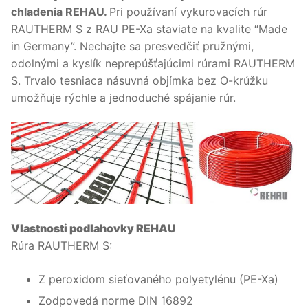
chladenia REHAU
.
Pri používaní vykurovacích rúr
RAUTHERM S z RAU PE-Xa staviate na kvalite “Made
in Germany”. Nechajte sa presvedčiť pružnými,
odolnými a kyslík neprepúšťajúcimi rúrami RAUTHERM
S. Trvalo tesniaca násuvná objímka bez O-krúžku
umožňuje rýchle a jednoduché spájanie rúr.
Vlastnosti podlahovky REHAU
Rúra RAUTHERM S:
Z peroxidom sieťovaného polyetylénu (PE-Xa)
Zodpovedá norme DIN 16892