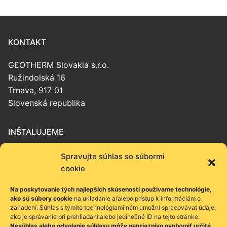
KONTAKT
GEOTHERM Slovakia s.r.o.
Ružindolská 16
Trnava, 917 01
Slovenská republika
INŠTALUJEME
Tepelné čerpadlá
Spravujte súhlas so súbormi
Podlahové vykurovanie
cookie
Vetranie s rekuperáciou
Na poskytovanie tých najlepších skúseností používame technológie,
Stropné chladenie
ako sú súbory cookie
na ukladanie a/alebo prístup k informáciám o
zariadení. Súhlas s týmito technológiami nám umožní spracovávať údaje,
ako je správanie pri prehliadaní alebo jedinečné ID na tejto stránke.
PONÚKAME
Nesúhlas alebo odvolanie súhlasu môže nepriaznivo ovplyvniť určité