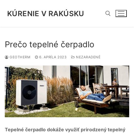
Preskočiť
na
KÚRENIE V RAKÚSKU
obsah
Hľadať:
Prečo tepelné čerpadlo
GEOTHERM
6. APRÍLA 2023
NEZARADENÉ
Tepelné čerpadlo dokáže využiť prirodzený tepelný