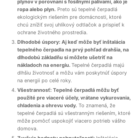
plynov v porovnaní s fosílnymi palivami, ako je
ropa alebo plyn.
Preto sú tepelné čerpadlá
ekologickým riešením pre domácnosti, ktoré
chcú znížiť svoj uhlíkový odtlačok a prispieť k
ochrane životného prostredia.
Dlhodobé úspory: Aj keď môže byť inštalácia
tepelného čerpadla na prvý pohľad drahšia, na
dlhodobú základňu si môžete ušetriť na
nákladoch na energiu.
Tepelné čerpadlá majú
dlhšiu životnosť a môžu vám poskytnúť úspory
na energii po celé roky.
Všestrannosť: Tepelné čerpadlá môžu byť
použité pre viaceré účely, vrátane vykurovania,
chladenia a ohrevu vody.
To znamená, že
tepelné čerpadlá sú všestranným riešením, ktoré
môže pomôcť uspokojiť viacero potrieb vášho
domova.
Zvyšuje hodnotu nehnuteľnosti:
Inštalácia