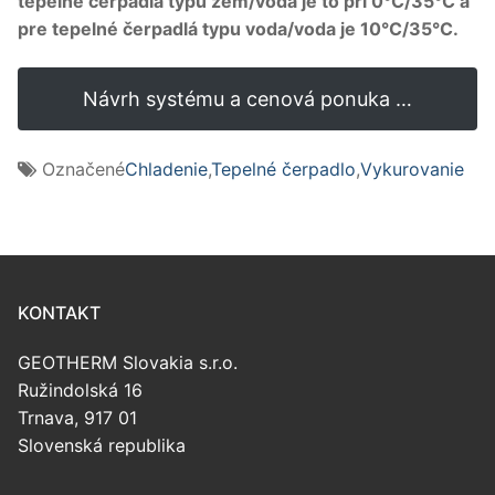
tepelné čerpadlá typu zem/voda je to pri 0°C/35°C a
pre tepelné čerpadlá typu voda/voda je 10°C/35°C.
Návrh systému a cenová ponuka …
Označené
Chladenie
,
Tepelné čerpadlo
,
Vykurovanie
KONTAKT
GEOTHERM Slovakia s.r.o.
Ružindolská 16
Trnava, 917 01
Slovenská republika