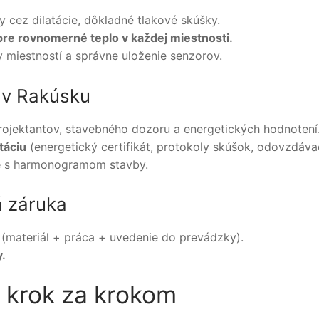
y cez dilatácie, dôkladné tlakové skúšky.
pre rovnomerné teplo v každej miestnosti.
 miestností a správne uloženie senzorov.
 v Rakúsku
rojektantov, stavebného dozoru a energetických hodnotení
táciu
(energetický certifikát, protokoly skúšok, odovzdáva
že s harmonogramom stavby.
á záruka
(materiál + práca + uvedenie do prevádzky).
.
a krok za krokom