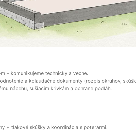
om – komunikujeme technicky a vecne.
odnotenie a kolaudačné dokumenty (rozpis okruhov, skúšky
vému nábehu, sušiacim krivkám a ochrane podláh.
chy + tlakové skúšky a koordinácia s poterármi.