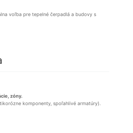
álna voľba pre tepelné čerpadlá a budovy s
a
cie, zóny.
tikorózne komponenty, spoľahlivé armatúry).