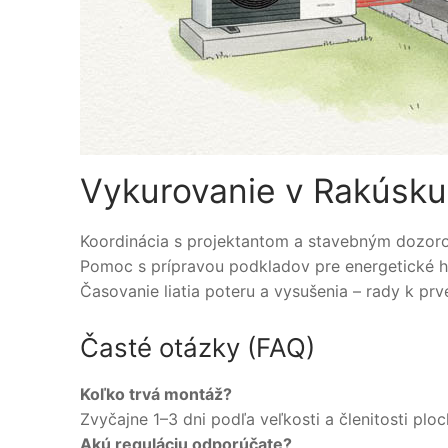
Vykurovanie v Rakúsku
Koordinácia s projektantom a stavebným dozor
Pomoc s prípravou podkladov pre energetické h
Časovanie liatia poteru a vysušenia – rady k pr
Časté otázky (FAQ)
Koľko trvá montáž?
Zvyčajne 1–3 dni podľa veľkosti a členitosti plo
Akú reguláciu odporúčate?