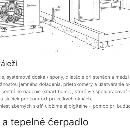
áleží
ie, systémová doska / spony, dilatácie pri stenách a medzi
ožnosťou jemného doladenia, prietokomery a uzatváranie o
centrálne riadenie (smart home), ktoré vie spolupracovať
ta slučiek pre komfort pri veľkých oknách.
iest zberných skríň uložíme aj digitálne – pomoc pri budú
 a tepelné čerpadlo