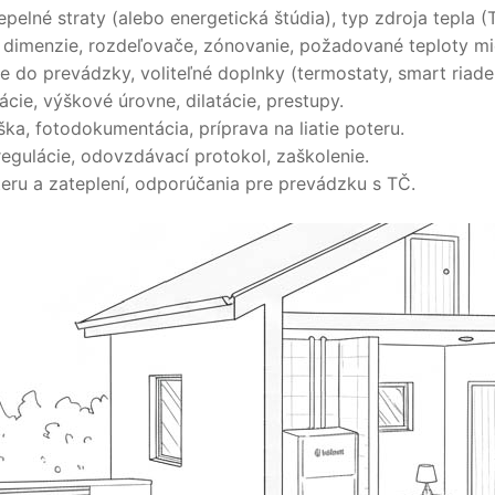
elné straty (alebo energetická štúdia), typ zdroja tepla (T
y, dimenzie, rozdeľovače, zónovanie, požadované teploty mi
 do prevádzky, voliteľné doplnky (termostaty, smart riaden
cie, výškové úrovne, dilatácie, prestupy.
ška, fotodokumentácia, príprava na liatie poteru.
regulácie, odovzdávací protokol, zaškolenie.
eru a zateplení, odporúčania pre prevádzku s TČ.