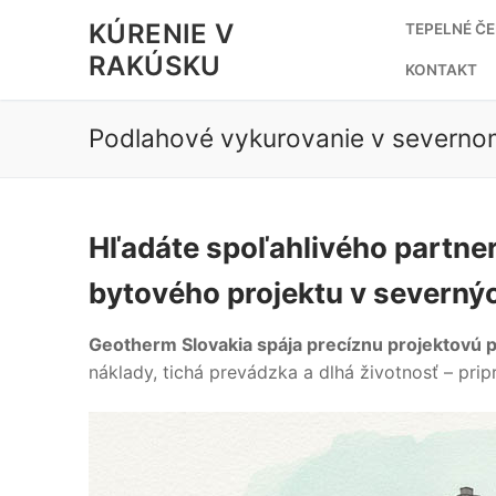
Preskočiť
KÚRENIE V
TEPELNÉ Č
na
RAKÚSKU
obsah
KONTAKT
Podlahové vykurovanie v severno
Hľadáte spoľahlivého partne
bytového projektu v severný
Geotherm Slovakia spája precíznu projektovú p
náklady, tichá prevádzka a dlhá životnosť – pri