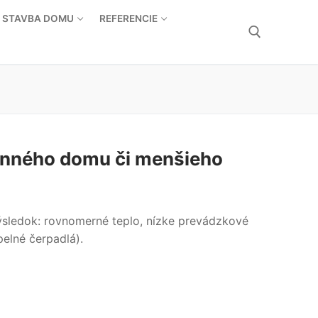
STAVBA DOMU
REFERENCIE
Hľadať:
dinného domu či menšieho
sledok: rovnomerné teplo, nízke prevádzkové
pelné čerpadlá).