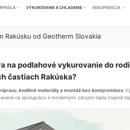
ERPADLÁ
VYKUROVANIE A CHLADENIE
REKUPERÁCIA
m Rakúsku od Geotherm Slovakia
ra na podlahové vykurovanie do ro
ch častiach Rakúska?
rípravu, kvalitné materiály a montáž bez kompromisov.
Vý
pravené na spoluprácu s modernými zdrojmi tepla (najmä te