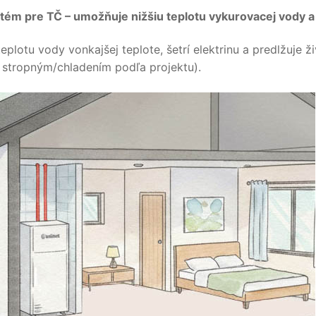
ystém pre TČ – umožňuje nižšiu teplotu vykurovacej vody
plotu vody vonkajšej teplote, šetrí elektrinu a predlžuje ž
 stropným/chladením podľa projektu).