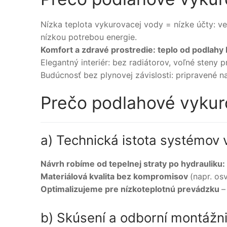
Nízka teplota vykurovacej vody = nízke účty: v
nízkou potrebou energie.
Komfort a zdravé prostredie: teplo od podlahy 
Elegantný interiér: bez radiátorov, voľné steny p
Budúcnosť bez plynovej závislosti: pripravené n
Prečo podlahové vykur
a) Technická istota systémov 
Návrh robíme od tepelnej straty po hydrauliku: 
Materiálová kvalita bez kompromisov
(napr. os
Optimalizujeme pre nízkoteplotnú prevádzku
–
b) Skúsení a odborní montážni