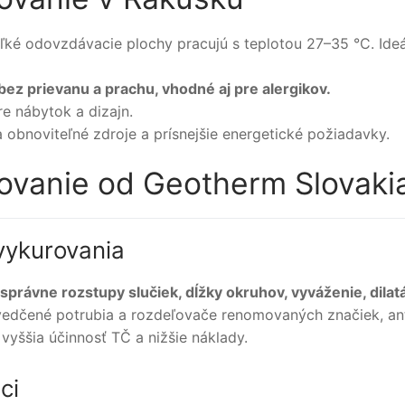
eľké odovzdávacie plochy pracujú s teplotou 27–35 °C. Ide
bez prievanu a prachu, vhodné aj pre alergikov.
re nábytok a dizajn.
a obnoviteľné zdroje a prísnejšie energetické požiadavky.
ovanie od Geotherm Slovaki
vykurovania
správne rozstupy slučiek, dĺžky okruhov, vyváženie, dilatá
vedčené potrubia a rozdeľovače renomovaných značiek, an
 vyššia účinnosť TČ a nižšie náklady.
ci